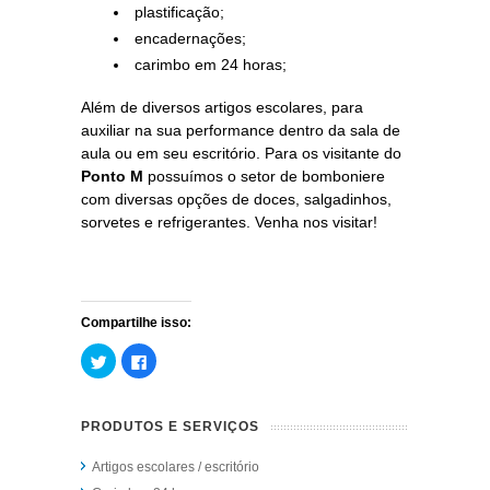
plastificação;
encadernações;
carimbo em 24 horas;
Além de diversos artigos escolares, para
auxiliar na sua performance dentro da sala de
aula ou em seu escritório. Para os visitante do
Ponto M
possuímos o setor de bomboniere
com diversas opções de doces, salgadinhos,
sorvetes e refrigerantes. Venha nos visitar!
Compartilhe isso:
Clique
Clique
para
para
compartilhar
compartilhar
no
no
Twitter(abre
Facebook(abre
em
em
PRODUTOS E SERVIÇOS
nova
nova
janela)
janela)
Artigos escolares / escritório