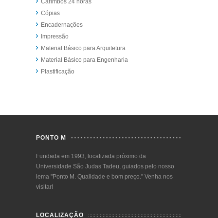
Carimbos 24 horas
Cópias
Encadernações
Impressão
Material Básico para Arquitetura
Material Básico para Engenharia
Plastificação
PONTO M
Fundada em 1993, localizada próximo da
Universidade São Judas Tadeu, guiados pelo nosso
lema "Ponto M. Qualidade e bom preço." Venha nos
visitar!
LOCALIZAÇÃO